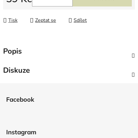
Měrná cena:
Tisk
Zeptat se
Sdílet
Popis
Diskuze
Z
á
Facebook
p
a
t
í
Instagram