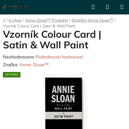
Přejít
Hledat
NÁKUP
na
KOŠÍK
obsah
Domů
/
E-shop
/
Annie Sloan™ Produkty
/
Doplňky Annie Sloan™
/
Vzorník Colour Card | Satin & Wall Paint
Vzorník Colour Card |
Satin & Wall Paint
Průměrné
Neohodnoceno
Podrobnosti hodnocení
hodnocení
Značka:
Annie Sloan™
produktu
NOVINKA
je
0,0
z
5
hvězdiček.