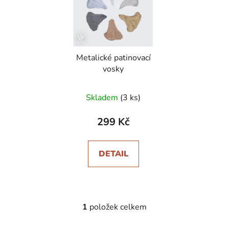
i
d
s
u
p
k
r
t
Metalické patinovací
o
ů
vosky
d
u
Skladem
(3 ks)
k
t
299 Kč
ů
DETAIL
1
položek celkem
O
v