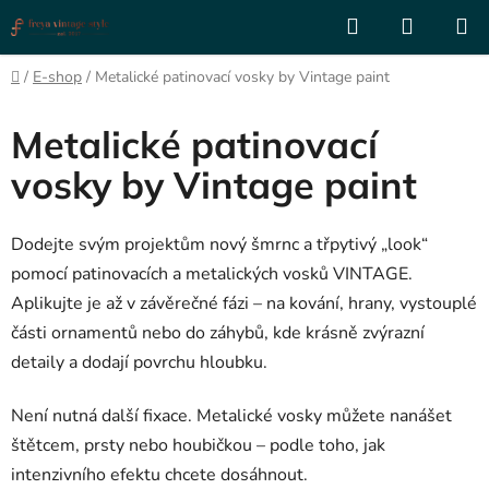
Přejít
Hledat
NÁKUP
na
KOŠÍK
obsah
Domů
/
E-shop
/
Metalické patinovací vosky by Vintage paint
Metalické patinovací
vosky by Vintage paint
Dodejte svým projektům nový šmrnc a třpytivý „look“
pomocí patinovacích a metalických vosků VINTAGE.
Aplikujte je až v závěrečné fázi – na kování, hrany, vystouplé
části ornamentů nebo do záhybů, kde krásně zvýrazní
detaily a dodají povrchu hloubku.
Není nutná další fixace. Metalické vosky můžete nanášet
štětcem, prsty nebo houbičkou – podle toho, jak
intenzivního efektu chcete dosáhnout.