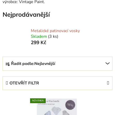
výrobce:
Vintage Paint
.
Nejprodávanější
Metalické patinovací vosky
Skladem
(3 ks)
299 Kč
Ř
Řadit podle:
Nejlevnější
a
z
e
OTEVŘÍT FILTR
n
í
V
p
NOVINKA
ý
r
p
o