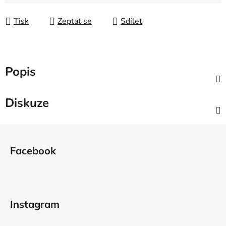
Tisk
Zeptat se
Sdílet
Popis
Diskuze
Z
á
Facebook
p
a
t
í
Instagram