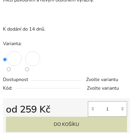
mezi původním a novým odstínem výrazný.
K dodání do 14 dnů.
Varianta:
Dostupnost
Zvolte variantu
Kód:
Zvolte variantu
od
259 Kč
Měrná cena:
DO KOŠÍKU