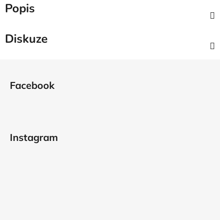
Popis
Diskuze
Z
á
Facebook
p
a
t
í
Instagram