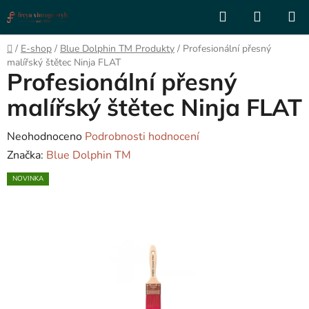
Přejít
Hledat
NÁKUP
na
KOŠÍK
obsah
Domů
/
E-shop
/
Blue Dolphin TM Produkty
/
Profesionální přesný
malířský štětec Ninja FLAT
Profesionální přesný
malířský štětec Ninja FLAT
Průměrné
Neohodnoceno
Podrobnosti hodnocení
hodnocení
Značka:
Blue Dolphin TM
produktu
NOVINKA
je
0,0
z
5
hvězdiček.