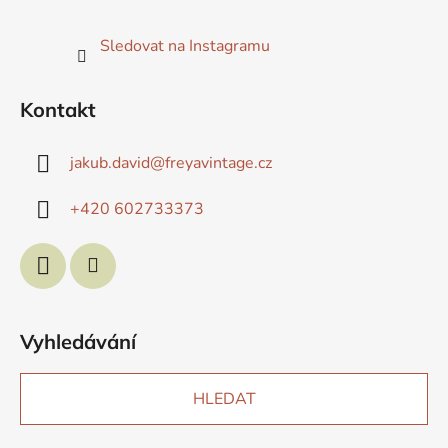
Sledovat na Instagramu
Kontakt
jakub.david
@
freyavintage.cz
+420 602733373
Vyhledávání
HLEDAT