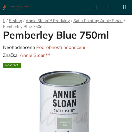
Přejít
Hledat
NÁKUP
na
KOŠÍK
obsah
Domů
/
E-shop
/
Annie Sloan™ Produkty
/
Satin Paint by Annie Sloan
/
Pemberley Blue 750ml
Pemberley Blue 750ml
Průměrné
Neohodnoceno
Podrobnosti hodnocení
hodnocení
Značka:
Annie Sloan™
produktu
NOVINKA
je
0,0
z
5
hvězdiček.