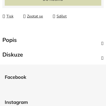
Tisk
Zeptat se
Sdílet
Popis
Diskuze
Z
á
Facebook
p
a
t
í
Instagram