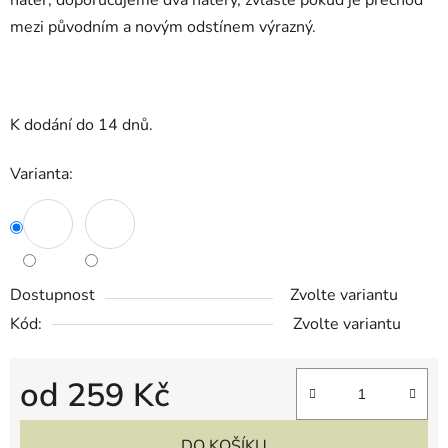
nátěr, doporučujeme dva nátěry, zvláště pokud je přechod
mezi původním a novým odstínem výrazný.
K dodání do 14 dnů.
Varianta:
Dostupnost
Zvolte variantu
Kód:
Zvolte variantu
od
259 Kč
Měrná cena:
DO KOŠÍKU