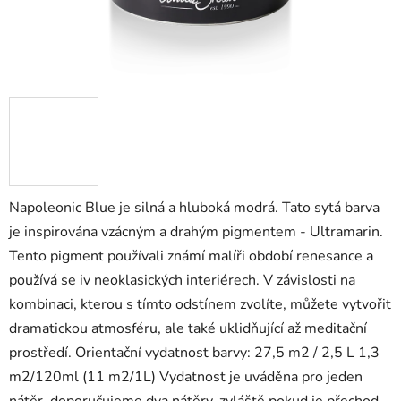
Napoleonic Blue je silná a hluboká modrá. Tato sytá barva
je inspirována vzácným a drahým pigmentem - Ultramarin.
Tento pigment používali známí malíři období renesance a
používá se iv neoklasických interiérech. V závislosti na
kombinaci, kterou s tímto odstínem zvolíte, můžete vytvořit
dramatickou atmosféru, ale také uklidňující až meditační
prostředí. Orientační vydatnost barvy: 27,5 m2 / 2,5 L 1,3
m2/120ml (11 m2/1L) Vydatnost je uváděna pro jeden