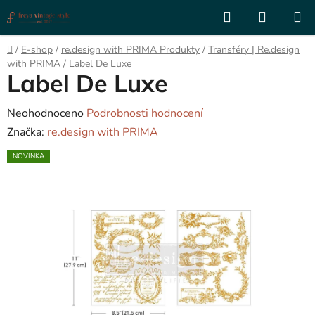
Přejít
Hledat
NÁKUP
na
KOŠÍK
obsah
Domů
/
E-shop
/
re.design with PRIMA Produkty
/
Transféry | Re.design
with PRIMA
/
Label De Luxe
Label De Luxe
Průměrné
Neohodnoceno
Podrobnosti hodnocení
hodnocení
Značka:
re.design with PRIMA
produktu
NOVINKA
je
0,0
z
5
hvězdiček.