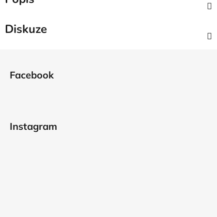
Diskuze
Z
á
Facebook
p
a
t
í
Instagram