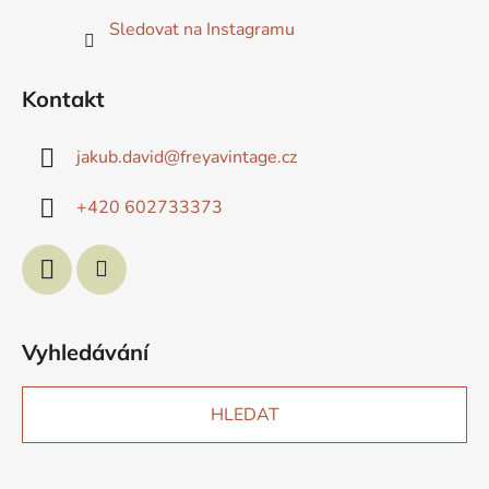
Sledovat na Instagramu
Kontakt
jakub.david
@
freyavintage.cz
+420 602733373
Vyhledávání
HLEDAT