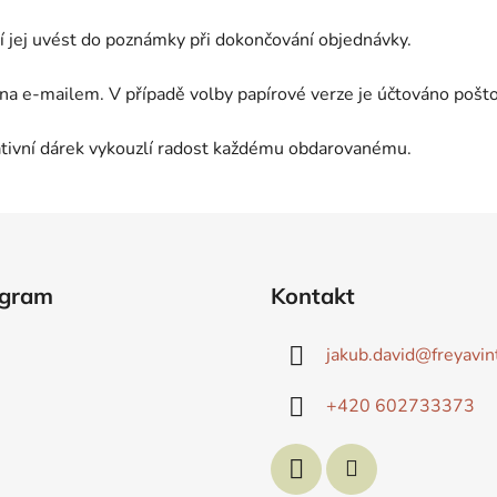
čí jej uvést do poznámky při dokončování objednávky.
na e-mailem. V případě volby papírové verze je účtováno pošto
ativní dárek vykouzlí radost každému obdarovanému.
agram
Kontakt
jakub.david
@
freyavin
+420 602733373