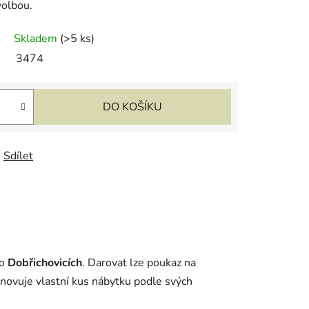
volbou.
Skladem
(>5 ks)
3474
DO KOŠÍKU
Sdílet
o
Dobřichovicích
. Darovat lze poukaz na
renovuje vlastní kus nábytku podle svých