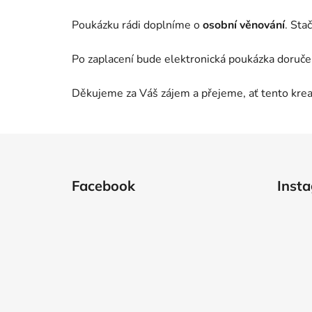
Poukázku rádi doplníme o
osobní věnování
. Sta
Po zaplacení bude elektronická poukázka doruče
Děkujeme za Váš zájem a přejeme, ať tento kre
Z
á
Facebook
Inst
p
a
t
í