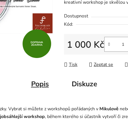
kreativní workshop je skvělou 
z
5
Dostupnost
hvězdiček.
Kód:
1 000 Kč
DOPRAVA
ZDARMA
Měrná cena:
Tisk
Zeptat se
Popis
Diskuze
ky. Vybrat si můžete z workshopů pořádaných v
Mikulově
neb
jobsáhlejší workshop
, během kterého si účastník vytvoří či z