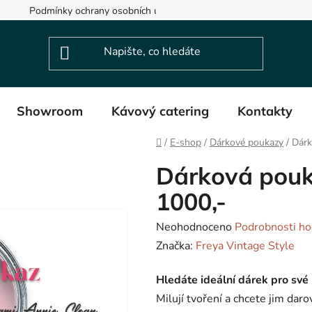
Podmínky ochrany osobních údajů
Showroom
Kávový catering
Kontakty
Domů
/
E-shop
/
Dárkové poukazy
/
Dárk
Dárková pouk
1000,-
Průměrné
Neohodnoceno
Podrobnosti ho
hodnocení
Značka:
Freya Vintage Style
produktu
Hledáte ideální dárek pro své 
je
Milují tvoření a chcete jim dar
0,0