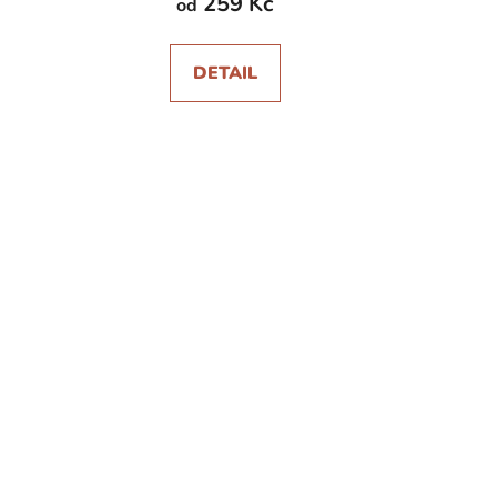
259 Kč
od
DETAIL