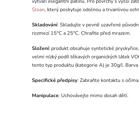
vytváří elegantní patinu. Pro povrchy s vyšší z
Sloan
, který poskytuje odolnou a trvanlivou och
Skladování
: Skladujte v pevně uzavřené původn
rozmezí 15°C a 25°C. Chraňte před mrazem.
Složení:
produkt obsahuje syntetické pryskyřice
velmi nízký podíl těkavých organických látek VO
tento typ produktu (kategorie A) je 30g/l. Barva
Specifické předpisy
: Zabraňte kontaktu s očima
Manipulace
: Uchovávejte mimo dosah dětí.