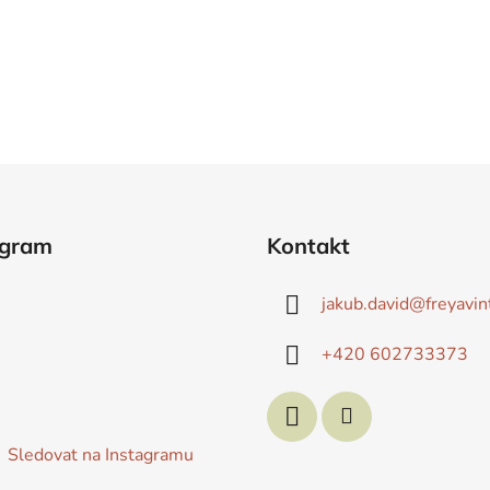
agram
Kontakt
jakub.david
@
freyavin
+420 602733373
Sledovat na Instagramu