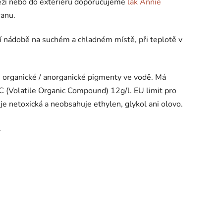
átěží nebo do exteriéru doporučujeme
lak Annie
ranu.
í nádobě na suchém a chladném místě, při teplotě v
, organické / anorganické pigmenty ve vodě. Má
C (Volatile Organic Compound) 12g/l. EU limit pro
 je netoxická a neobsahuje ethylen, glykol ani olovo.
.