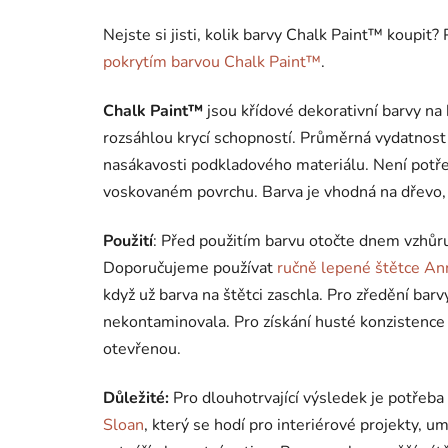
Nejste si jisti, kolik barvy Chalk Paint™ koupit
pokrytím barvou Chalk Paint™
.
Chalk Paint™
jsou křídové dekorativní barvy na
rozsáhlou krycí schopností. Průměrná vydatnost
nasákavosti podkladového materiálu. Není potřeb
voskovaném povrchu. Barva je vhodná na dřevo, pl
Použití
: Před použitím barvu otočte dnem vzhůr
Doporučujeme používat
ručně lepené štětce An
když už barva na štětci zaschla. Pro zředění bar
nekontaminovala. Pro získání husté konzistence
otevřenou.
Důležité:
Pro dlouhotrvající výsledek je potřeba
Sloan
, který se hodí pro interiérové projekty, u