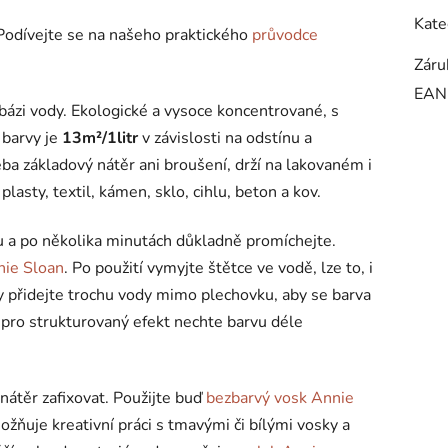
Kate
? Podívejte se na našeho praktického
průvodce
Záru
EAN
 bázi vody. Ekologické a vysoce koncentrované, s
 barvy je
13m²/1litr
v závislosti na odstínu a
a základový nátěr ani broušení, drží na lakovaném i
asty, textil, kámen, sklo, cihlu, beton a kov.
u a po několika minutách důkladně promíchejte.
nie Sloan
. Po použití vymyjte štětce ve vodě, lze to, i
vy přidejte trochu vody mimo plechovku, aby se barva
 pro strukturovaný efekt nechte barvu déle
 nátěr zafixovat. Použijte buď
bezbarvý vosk Annie
možňuje kreativní práci s tmavými či bílými vosky a