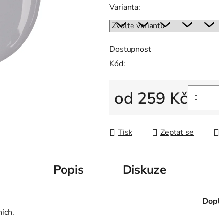
5
Varianta:
hvězdiček.
Dostupnost
Kód:
od
259 Kč
Měrná cena:
Tisk
Zeptat se
Popis
Diskuze
Dopl
ních.