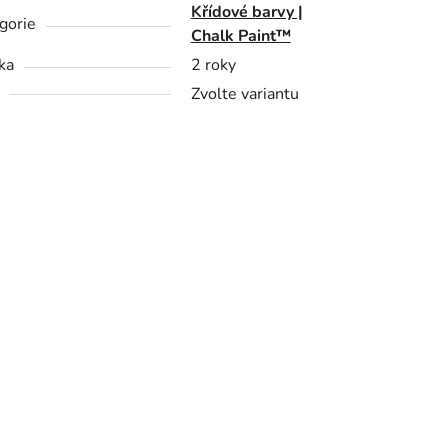
Křídové barvy |
gorie
Chalk Paint™
ka
2 roky
Zvolte variantu