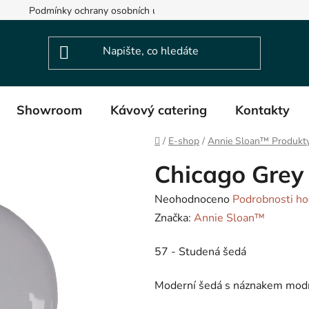
Podmínky ochrany osobních údajů
Showroom
Kávový catering
Kontakty
Domů
/
E-shop
/
Annie Sloan™ Produkt
Chicago Grey
Průměrné
Neohodnoceno
Podrobnosti ho
hodnocení
Značka:
Annie Sloan™
produktu
57 - Studená šedá
je
0,0
Moderní šedá s náznakem modré
z