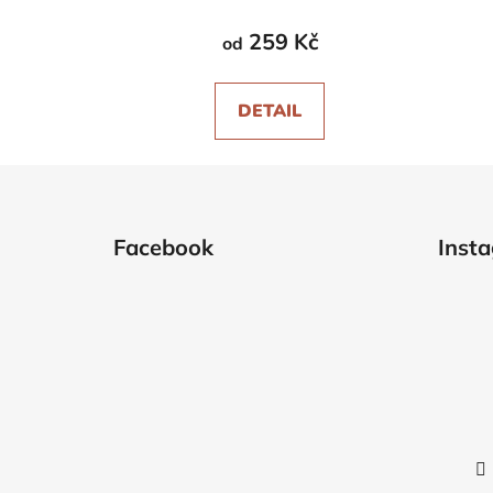
259 Kč
od
DETAIL
Z
á
Facebook
Inst
p
a
t
í