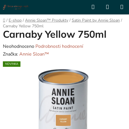
Přejít
Hledat
NÁKUP
na
KOŠÍK
obsah
Domů
/
E-shop
/
Annie Sloan™ Produkty
/
Satin Paint by Annie Sloan
/
Carnaby Yellow 750ml
Carnaby Yellow 750ml
Průměrné
Neohodnoceno
Podrobnosti hodnocení
hodnocení
Značka:
Annie Sloan™
produktu
NOVINKA
je
0,0
z
5
hvězdiček.