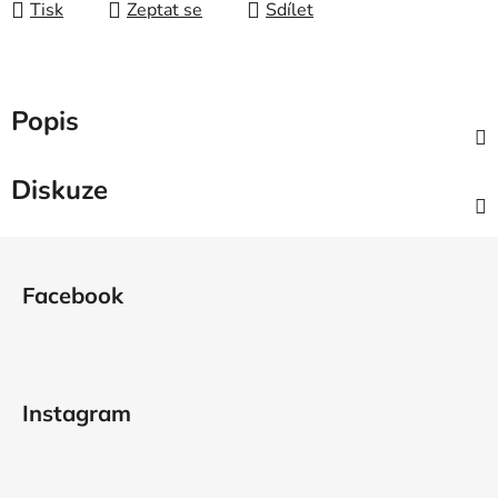
Tisk
Zeptat se
Sdílet
Popis
Diskuze
Z
á
Facebook
p
a
t
í
Instagram