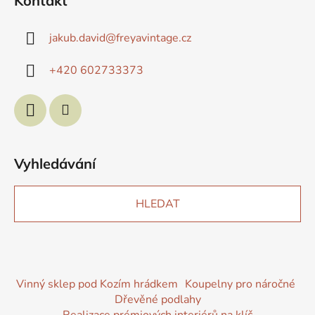
Kontakt
jakub.david
@
freyavintage.cz
+420 602733373
Vyhledávání
HLEDAT
Vinný sklep pod Kozím hrádkem
Koupelny pro náročné
Dřevěné podlahy