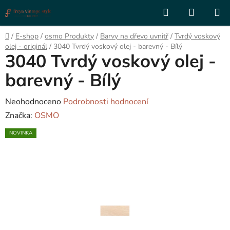
Přejít
Hledat
NÁKUP
na
KOŠÍK
obsah
Domů
/
E-shop
/
osmo Produkty
/
Barvy na dřevo uvnitř
/
Tvrdý voskový
olej - originál
/
3040 Tvrdý voskový olej - barevný - Bílý
3040 Tvrdý voskový olej -
barevný - Bílý
Průměrné
Neohodnoceno
Podrobnosti hodnocení
hodnocení
Značka:
OSMO
produktu
NOVINKA
je
0,0
z
5
hvězdiček.