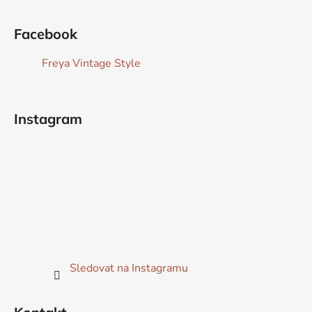
Z
á
Facebook
p
a
Freya Vintage Style
t
í
Instagram
Sledovat na Instagramu